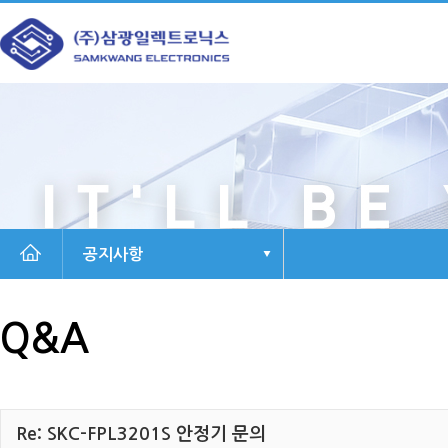
메
본
뉴
문
바
으
로
로
가
바
기
로
가
기
공지사항
Q&A
Re: SKC-FPL3201S 안정기 문의