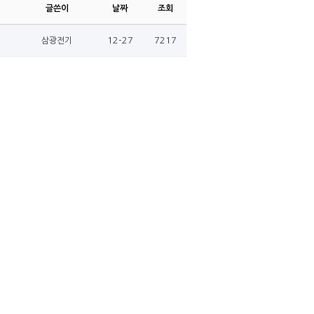
글쓴이
날짜
조회
12-27
7217
삼광전기